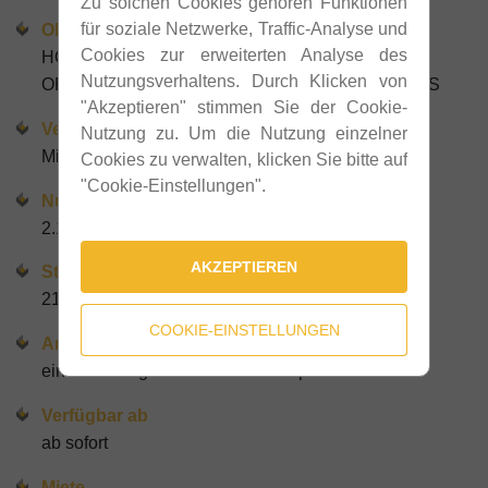
Zu solchen Cookies gehören Funktionen
für soziale Netzwerke, Traffic-Analyse und
Objektart
Cookies zur erweiterten Analyse des
HOCHWERTIGE PRODUKTION / BÜRO /
Nutzungsverhaltens. Durch Klicken von
ORDINATION / SCHAURAUM / LABOR / FITNESS
"Akzeptieren" stimmen Sie der Cookie-
Vermarktung
Nutzung zu. Um die Nutzung einzelner
Miete
Cookies zu verwalten, klicken Sie bitte auf
"Cookie-Einstellungen".
Nutzfläche gesamt
2.155 m²
AKZEPTIEREN
Stellplätze
21
COOKIE-EINSTELLUNGEN
Anzahl Tore
ein ebenerdiges Tor und ein Rampentor
Verfügbar ab
ab sofort
Miete