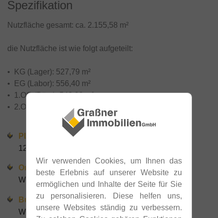
Spezifikation
Nutzfläche gesamt: ca. 2.155,58 m²
die Nutzfläche ist wie folgt aufgeteilt:
• KG (Lager): 527,79 m²
• EG (Labor): 556,40 m²
• 1.OG (Büro): 542,08 m²
• 2.OG (Büro): 529,31 m²
PLZ
1230
Wir verwenden Cookies, um Ihnen das
Ort
beste Erlebnis auf unserer Website zu
Wien
ermöglichen und Inhalte der Seite für Sie
zu personalisieren. Diese helfen uns,
Bundesland
unsere Websites ständig zu verbessern.
Wien