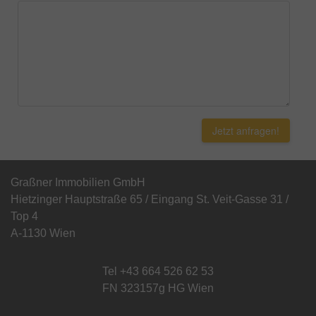
Jetzt anfragen!
Graßner Immobilien GmbH
Hietzinger Hauptstraße 65 / Eingang St. Veit-Gasse 31 /
Top 4
A-1130 Wien
Tel
+43 664 526 62 53
FN 323157g HG Wien