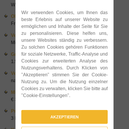
Wien
Wir verwenden Cookies, um Ihnen das
Objektart
beste Erlebnis auf unserer Website zu
Freifläche / Bauplatz
ermöglichen und Inhalte der Seite für Sie
zu personalisieren. Diese helfen uns,
Vermarktung
unsere Websites ständig zu verbessern.
Miete
Zu solchen Cookies gehören Funktionen
für soziale Netzwerke, Traffic-Analyse und
Grundfläche
Cookies zur erweiterten Analyse des
1.500 m²
Nutzungsverhaltens. Durch Klicken von
Verfügbar ab
"Akzeptieren" stimmen Sie der Cookie-
nach Vereinbarung
Nutzung zu. Um die Nutzung einzelner
Cookies zu verwalten, klicken Sie bitte auf
Miete
"Cookie-Einstellungen".
€ 3,00 / m² netto
Provision
AKZEPTIEREN
3 Bruttomonatsmieten + 20 % Ust