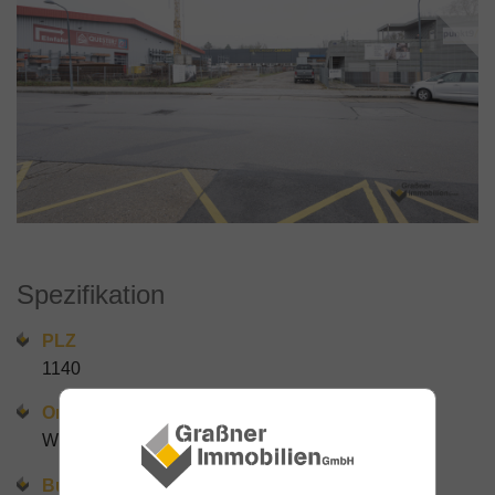
Spezifikation
PLZ
1140
Ort
Wien
Bundesland