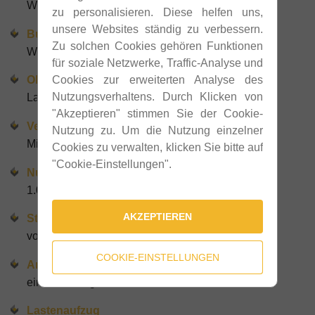
Wien
zu personalisieren. Diese helfen uns,
unsere Websites ständig zu verbessern.
Bundesland
Zu solchen Cookies gehören Funktionen
Wien
für soziale Netzwerke, Traffic-Analyse und
Objektart
Cookies zur erweiterten Analyse des
Nutzungsverhaltens. Durch Klicken von
Lager / Verkauf / Schauraum
"Akzeptieren" stimmen Sie der Cookie-
Vermarktung
Nutzung zu. Um die Nutzung einzelner
Miete
Cookies zu verwalten, klicken Sie bitte auf
"Cookie-Einstellungen".
Nutzfläche gesamt
1.053 m²
AKZEPTIEREN
Stellplätze
vorhanden
COOKIE-EINSTELLUNGEN
Anzahl Tore
ein ebenerdiges Tor
Lastenaufzug