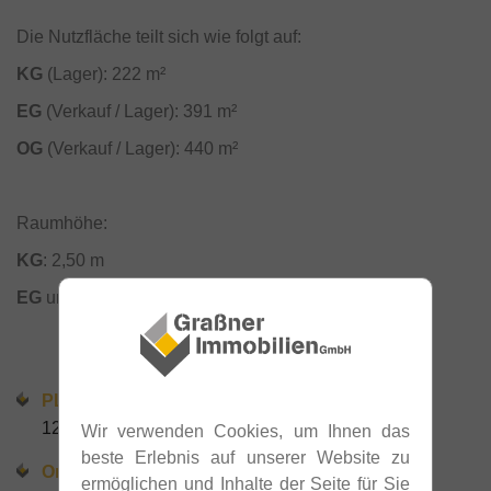
Die Nutzfläche teilt sich wie folgt auf:
KG
(Lager): 222 m²
EG
(Verkauf / Lager): 391 m²
OG
(Verkauf / Lager): 440 m²
Raumhöhe:
KG
: 2,50 m
EG
und
OG
: 3,00 m
PLZ
1230
Wir verwenden Cookies, um Ihnen das
beste Erlebnis auf unserer Website zu
Ort
ermöglichen und Inhalte der Seite für Sie