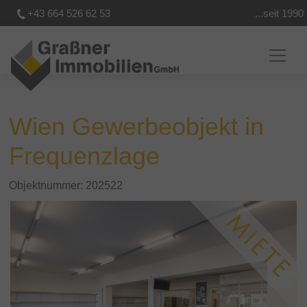
+43 664 526 62 53
...seit 1990
Wien Gewerbeobjekt in
Frequenzlage
Objektnummer: 202522