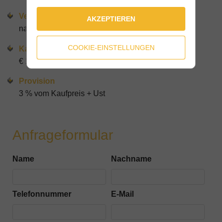
Verfügbar ab
AKZEPTIEREN
nach Vereinbarung
COOKIE-EINSTELLUNGEN
Kaupfpreis
€ 1.980.000
Provision
3 % vom Kaufpreis + Ust
Anfrageformular
Name
Nachname
Telefonnummer
E-Mail