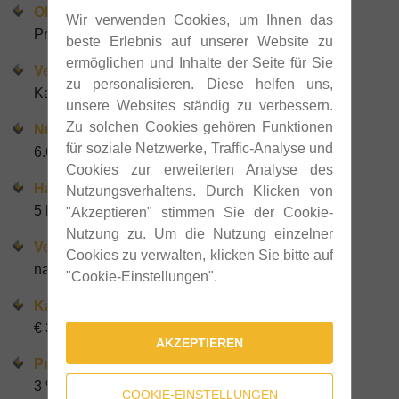
Objektart
Wir verwenden Cookies, um Ihnen das
Produktion / Lager / Büro
beste Erlebnis auf unserer Website zu
ermöglichen und Inhalte der Seite für Sie
Vermarktung
zu personalisieren. Diese helfen uns,
Kauf
unsere Websites ständig zu verbessern.
Zu solchen Cookies gehören Funktionen
Nutzfläche gesamt
für soziale Netzwerke, Traffic-Analyse und
6.600 m²
Cookies zur erweiterten Analyse des
Hallenhöhe
Nutzungsverhaltens. Durch Klicken von
5 bis 9 m
"Akzeptieren" stimmen Sie der Cookie-
Nutzung zu. Um die Nutzung einzelner
Verfügbar ab
Cookies zu verwalten, klicken Sie bitte auf
nach Vereinbaung
"Cookie-Einstellungen".
Kaupfpreis
€ 3,7 Mio
AKZEPTIEREN
Provision
3 % vom Kaufpreis + Ust
COOKIE-EINSTELLUNGEN