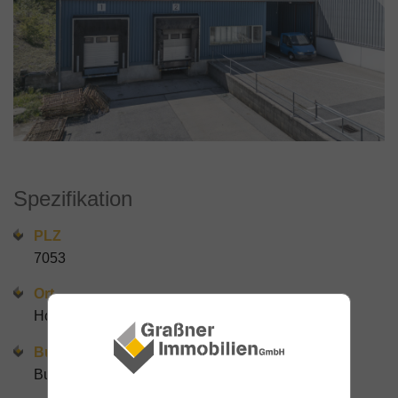
Spezifikation
PLZ
7053
Ort
Hornstein
Bundesland
Burgenland