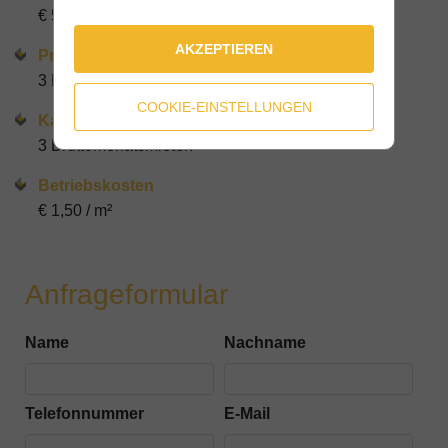
€ 5,00 / m² netto + BK + Ust
AKZEPTIEREN
Provision
3 Bruttomonatsmieten + Ust
COOKIE-EINSTELLUNGEN
Kaution
3 Bruttomonatsmieten
Betriebskosten
€ 1,50 / m²
Anfrageformular
Name
Nachname
Telefonnummer
E-Mail