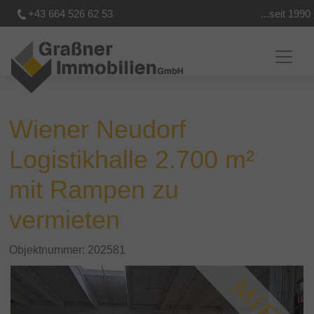
+43 664 526 62 53
...seit 1990
Wiener Neudorf
Logistikhalle 2.700 m²
mit Rampen zu
vermieten
Objektnummer: 202581