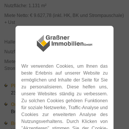
Nutzfläche: 1.131 m²
Miete Netto: € 9.627,78 (inkl. HK, BK und Strompauschale)
+ Ust
Halle II:
Nutzfläche: 1.377 m²
Miete Netto: € 11.606,64 (inkl. HK, BK und
Wir verwenden Cookies, um Ihnen das
Strompauschale) + Ust
beste Erlebnis auf unserer Website zu
ermöglichen und Inhalte der Seite für Sie
PLZ
zu personalisieren. Diese helfen uns,
2345
unsere Websites ständig zu verbessern.
Zu solchen Cookies gehören Funktionen
Ort
für soziale Netzwerke, Traffic-Analyse und
Brunn am Gebirge
Cookies zur erweiterten Analyse des
Nutzungsverhaltens. Durch Klicken von
Bundesland
"Akzeptieren" stimmen Sie der Cookie-