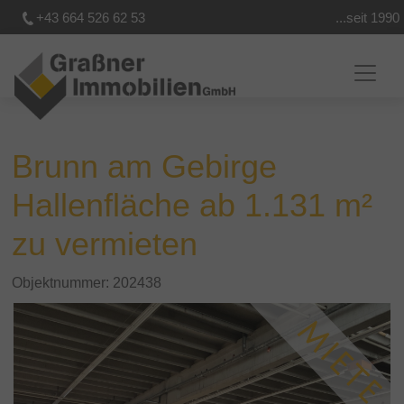
+43 664 526 62 53
...seit 1990
Brunn am Gebirge
Hallenfläche ab 1.131 m²
zu vermieten
Objektnummer: 202438