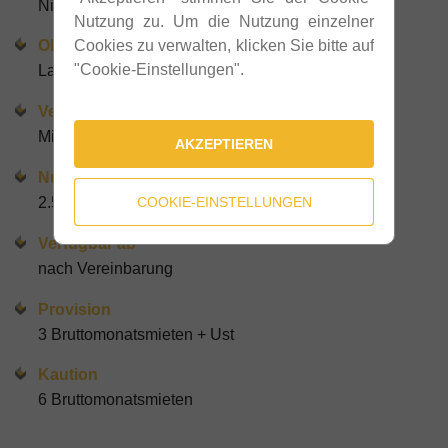
Niederösterreich
Nutzung zu. Um die Nutzung einzelner
Objektart
Cookies zu verwalten, klicken Sie bitte auf
"Cookie-Einstellungen".
Lagerhalle
Vermarktung
Miete
AKZEPTIEREN
Nutzfläche gesamt
2.508 m²
COOKIE-EINSTELLUNGEN
Verfügbar ab
nach Vereinbarung
Provision
3 Bruttomonatsmieten + Ust
Kaution
6 Bruttomonatsmieten