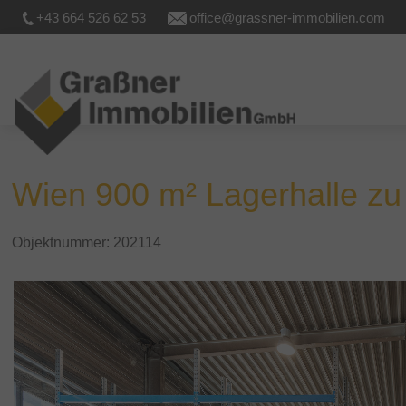
+43 664 526 62 53
office@grassner-immobilien.com
Wien 900 m² Lagerhalle zu
Objektnummer: 202114