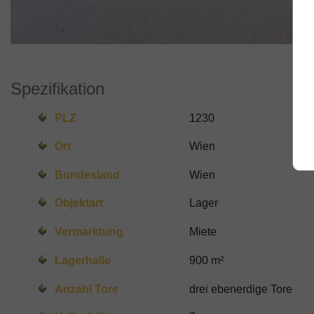
Spezifikation
PLZ
1230
Ort
Wien
Bundesland
Wien
Objektart
Lager
Vermarktung
Miete
Lagerhalle
900 m²
Anzahl Tore
drei ebenerdige Tore