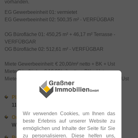
vorhanden.
EG Gewerbeeinheit 01: vermietet
EG Gewerbeeinheit 02: 500,35 m² - VERFÜGBAR
OG Bürofläche 01: 450,25 m² + 46,17 m² Terrasse -
VERFÜBGAR
OG Bürofläche 02: 512,61 m² - VERFÜGBAR
Miete Gewerbeeinheit: € 20,00/m² netto + BK + Ust
Miete Bürofläche: € 16,00/m² netto + BK + Ust
Miete Außenstellplatz: € 55,00/Stellplatz netto + BK + Ust
PLZ
1140
Wir verwenden Cookies, um Ihnen das
Ort
beste Erlebnis auf unserer Website zu
Wien
ermöglichen und Inhalte der Seite für Sie
zu personalisieren. Diese helfen uns,
Bundesland