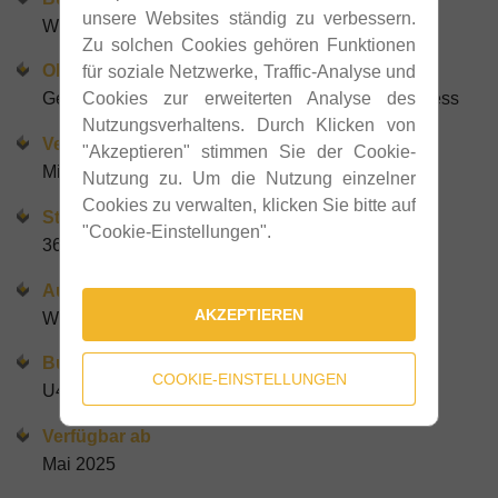
unsere Websites ständig zu verbessern.
Wien
Zu solchen Cookies gehören Funktionen
Objektart
für soziale Netzwerke, Traffic-Analyse und
Gewerbeflächen/Schauraum/Büro/Ordination/Fitness
Cookies zur erweiterten Analyse des
Nutzungsverhaltens. Durch Klicken von
Vermarktung
"Akzeptieren" stimmen Sie der Cookie-
Miete
Nutzung zu. Um die Nutzung einzelner
Cookies zu verwalten, klicken Sie bitte auf
Stellplätze
"Cookie-Einstellungen".
36
Autobahn
AKZEPTIEREN
Westeinfahrt Wien – Abfahrt Auhof
Bus / U-Bahn / Straßenbahn
COOKIE-EINSTELLUNGEN
U4 Station Hütteldorf
Verfügbar ab
Mai 2025